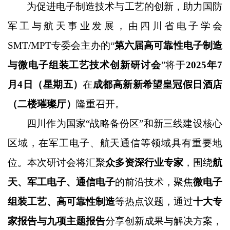
为促进电子制造技术与工艺的创新，助力国防
军工与航天事业发展，由四川省电子学会
SMT/MPT专委会主办的“
第六届高可靠性电子制造
与微电子组装工艺技术创新研讨会
”将于
2025年7
月4日（星期五）
在
成都高新新希望皇冠
假日酒店
（二楼璀璨厅）
隆重召开。
四川作为国家“战略备份区”和新三线建设核心
区域，在军工电子、航天通信等领域具有重要地
位。本次研讨会将汇聚
众多资深行业专家
，围绕
航
天、军工电子、通信电子
的前沿技术，聚焦
微电子
组装工艺、高可靠性制造
等热点议题，通过
十大专
家报告与九项主题报告
分享创新成果与解决方案，