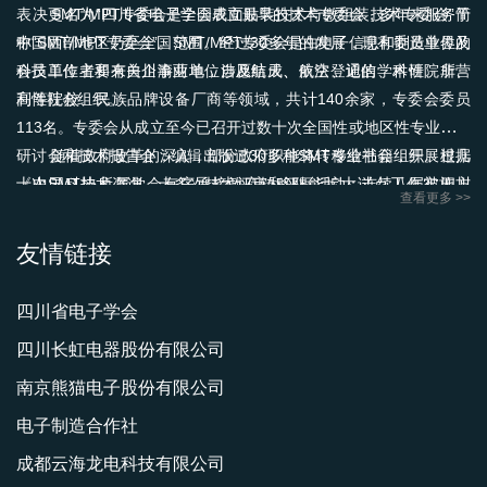
表决更名为“四川省电子学会表面贴装技术与微组装技术专委会”简
SMT/MPT专委会是全国成立最早的技术专委会，多年来服务于
称“SMT/MPT专委会”。SMT/MPT专委会是由电子信息和制造业界的
中国西部地区乃至全国范围。经过30多年的发展，现有委员单位及
科技工作者和有关企事业单位自愿结成、依法登记的学术性、非营
会员单位主要来自川渝两地，涉及航天、航空、通信、科研院所、
利性社会组织。
高等院校、民族品牌设备厂商等领域，共计140余家，专委会委员
113名。专委会从成立至今已召开过数十次全国性或地区性专业学术
研讨会和技术报告会；编辑出版过30多种SMT专业书籍，开展过几
随着政府改革的深入，部分政府职能将转移给社会组织。根据
十次SMT技术咨询，十多次技术评审和评标活动；连续八届被四川
《中国科协所属学会有序承接政府转移职能扩大试点工作实施方
查看更多 >>
省电子学会评为“先进集体”，在电子制造业界享有很高的威望和社会
案》文件精神，科技人才评价将更加专业化和社会化。SMT/MPT专
影响力。
委会响应这一趋势，利用其专业和技术优势，专注于专业技术人员
友情链接
的水平评价，而非行业准入资格认定，以区分与其他组织的职能。
专委会积极承接政府职能，发挥人才和学科优势，由中国电子学会
SMT/MPT专委会于2020年分别在四川成都市技师学院和重庆
四川省电子学会
授权，设立了“全国电子信息人才技能提升工程培养基地（SMT培训
航天职业技术学院联合设立“西南电子焊接技术技能人才培训基地”。
四川长虹电器股份有限公司
部）”（基地编号：CIET161131），用于SMT应用工程师的培训和
依托两个基地的优势，于2023年2月28日，SMT/MPT专委会与成都
考核。
工贸职业技术学院（成都市技师学院）共同发起，32家专委会成员
南京熊猫电子股份有限公司
单位联合组建的多主体全链条联合创新平台，四川电子新工艺与新
电子制造合作社
材料应用研究院正式成立，是中国首家专注于电子新工艺与新材料
成都云海龙电科技有限公司
应用的研究院。基地与研究院致力于开展包括电子手工焊接、返